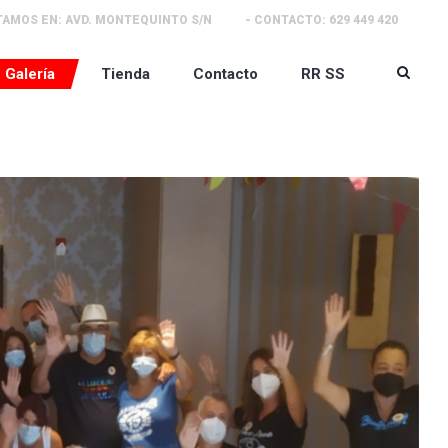
TAMOS EN:
AVD. MONTEQUINTO S/N
- CONTACTO:
629 449 420
Galería
Tienda
Contacto
RR SS