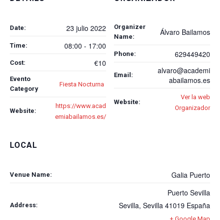
Organizer
23 julio 2022
Date:
Álvaro Bailamos
Name:
08:00 - 17:00
Time:
629449420
Phone:
€10
Cost:
alvaro@academi
Email:
Evento
abailamos.es
Fiesta Nocturna
Category
Ver la web
Website:
https://www.acad
Organizador
Website:
emiabailamos.es/
LOCAL
Galia Puerto
Venue Name:
Puerto Sevilla
Sevilla
,
Sevilla
41019
España
Address:
+ Google Map