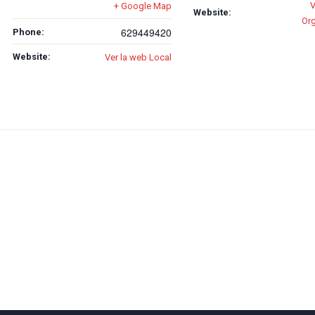
V
+ Google Map
Website:
Or
629449420
Phone:
Website:
Ver la web Local