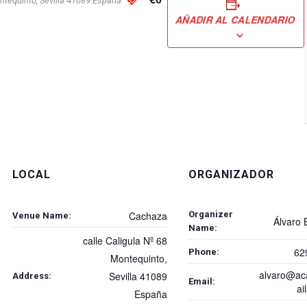
ntequinto
,
Sevilla
41089
España
AÑADIR AL CALENDARIO
LOCAL
ORGANIZADOR
Organizer
Cachaza
Venue Name:
Álvaro 
Name:
calle Caligula Nº 68
62
Phone:
Montequinto
,
alvaro@ac
Sevilla
41089
Address:
Email:
ai
España