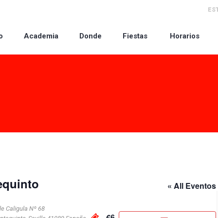
ES
o
Academia
Donde
Fiestas
Horarios
equinto
« All Eventos
le Caligula Nº 68
€6