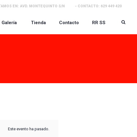
TAMOS EN:
AVD. MONTEQUINTO S/N
- CONTACTO:
629 449 420
Galería
Tienda
Contacto
RR SS
Este evento ha pasado.