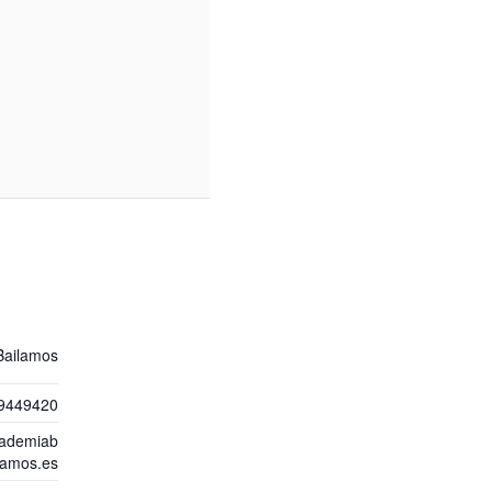
Bailamos
9449420
ademiab
lamos.es