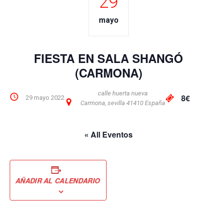
29
mayo
FIESTA EN SALA SHANGÓ
(CARMONA)
calle huerta nueva
8€
29 mayo 2022
Carmona
,
sevilla
41410
España
« All Eventos
AÑADIR AL CALENDARIO