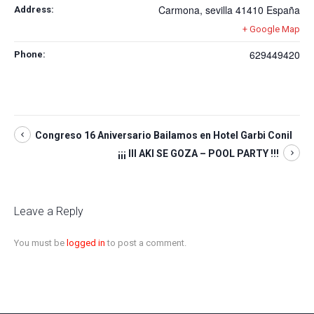
Carmona
,
sevilla
41410
España
Address:
+ Google Map
629449420
Phone:
Congreso 16 Aniversario Bailamos en Hotel Garbi Conil
¡¡¡ III AKI SE GOZA – POOL PARTY !!!
Leave a Reply
You must be
logged in
to post a comment.