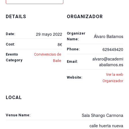
DETAILS
ORGANIZADOR
Organizer
29 mayo 2022
Date:
Álvaro Bailamos
Name:
8€
Cost:
629449420
Phone:
Evento
Convivencias de
alvaro@academi
Category
Baile
Email:
abailamos.es
Ver la web
Website:
Organizador
LOCAL
Sala Shango Carmona
Venue Name:
calle huerta nueva