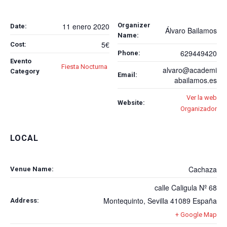
Organizer
11 enero 2020
Date:
Álvaro Bailamos
Name:
5€
Cost:
629449420
Phone:
Evento
Fiesta Nocturna
alvaro@academi
Category
Email:
abailamos.es
Ver la web
Website:
Organizador
LOCAL
Cachaza
Venue Name:
calle Caligula Nº 68
Montequinto
,
Sevilla
41089
España
Address:
+ Google Map