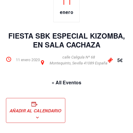
11
enero
FIESTA SBK ESPECIAL KIZOMBA,
EN SALA CACHAZA
calle Caligula Nº 68
5€
11 enero 2020
Montequinto
,
Sevilla
41089
España
« All Eventos
AÑADIR AL CALENDARIO