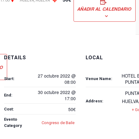
 17:00
HUELVA
,
HUELVA
AÑADIR AL CALENDARIO
DETAILS
LOCAL
IO
27 octubre 2022 @
HOTEL 
Start:
Venue Name:
08:00
PUNTA
30 octubre 2022 @
PUNTA
End:
17:00
HUELVA
Address:
50€
Cost:
+ G
Evento
Congreso de Baile
Category