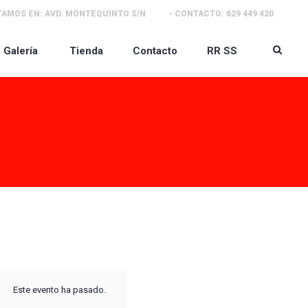
TAMOS EN:
AVD. MONTEQUINTO S/N
- CONTACTO:
629 449 420
Galería
Tienda
Contacto
RR SS
Este evento ha pasado.