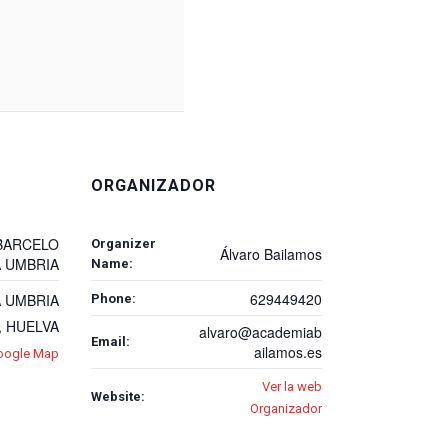
ORGANIZADOR
BARCELO
Organizer
Álvaro Bailamos
 UMBRIA
Name:
629449420
 UMBRIA
Phone:
,
HUELVA
alvaro@academiab
Email:
ailamos.es
oogle Map
Ver la web
Website:
Organizador