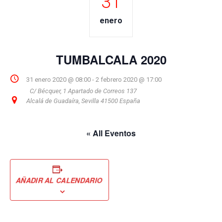
31
enero
TUMBALCALA 2020
31 enero 2020 @ 08:00
-
2 febrero 2020 @ 17:00
C/ Bécquer, 1 Apartado de Correos 137
Alcalá de Guadaíra
,
Sevilla
41500
España
« All Eventos
AÑADIR AL CALENDARIO