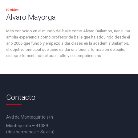
Profiles
Alvaro Mayorga
Más conocido en el mundo del baile como Álvaro Bailamos, tiene una
amplia experiencia como profesor de baile que ha adquirido desde el
año 2006 que fundo y empezó a dar clases en la academia Bailamos,
el objetivo principal que tiene es dar una buena formación de baile,
siempre fomentando el buen rollo y el compañerismo...
Contacto
Avd de Montequinto s/n
Montequinto – 41089
(dos hermanas – Sevilla)