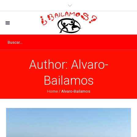
Author:
Alvaro-
Bailamos
Home
/
Alvaro-Bailamos