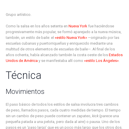
Grupo artístico.
Como la salsa en los años setenta en
Nueva York
fue haciéndose
progresivamente más popular, se formó aparejado a la nueva música,
también, un estilo de baile: el
«estilo Nueva York»
—originado por las
escuelas cubanas y puertorriqueñas y enriquecido mediante una
multitud de otros elementos de escuelas de baile—. Al final de los
años ochenta, había alcanzado también la costa oeste de los
Estados
Unidos de América
y se manifestaba allí como
«estilo Los Ángeles»
.
Técnica
Movimientos
El paso básico de todos los estilos de salsa involucra tres cambios
de peso, llamados pasos, cada cuatro medidas de tiempo. El tiempo
sin un cambio de peso puede contener un zapateo,
kick
(parece una
pequeña patada a una pelota, pero dada al aire) o pausa. Uno de los
pasos es un ‘paso largo’ que es un poco más largo que los otros dos.