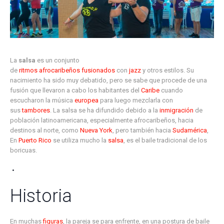
La
salsa
es un conjunto
de
ritmos
afrocaribeños
fusionados
con
jazz
y otros estilos. Su
nacimiento ha sido muy debatido, pero se sabe que procede de una
fusión que llevaron a cabo los habitantes del
Caribe
cuando
escucharon la música
europea
para luego mezclarla con
sus
tambores
. La salsa se ha difundido debido a la
inmigración
de
población latinoamericana, especialmente afrocaribeños, hacia
destinos al norte, como
Nueva York
, pero también hacia
Sudamérica
,
En
Puerto Rico
se utiliza mucho la
salsa
, es el baile tradicional de los
boricuas.
Historia
En muchas
figuras
, la pareja se para enfrente, en una postura de baile