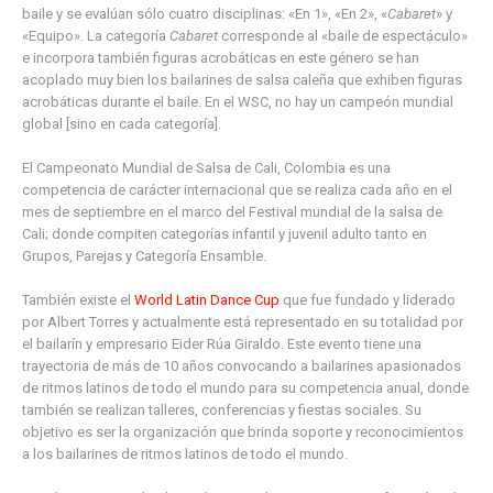
baile y se evalúan sólo cuatro disciplinas: «En 1», «En 2», «
Cabaret
» y
«Equipo». La categoría
Cabaret
corresponde al «baile de espectáculo»
e incorpora también figuras acrobáticas en este género se han
acoplado muy bien los bailarines de salsa caleña que exhiben figuras
acrobáticas durante el baile. En el WSC, no hay un campeón mundial
global [sino en cada categoría].
El Campeonato Mundial de Salsa de Cali, Colombia es una
competencia de carácter internacional que se realiza cada año en el
mes de septiembre en el marco del Festival mundial de la salsa de
Cali; donde compiten categorías infantil y juvenil adulto tanto en
Grupos, Parejas y Categoría Ensamble.
También existe el
World Latin Dance Cup
que fue fundado y liderado
por Albert Torres y actualmente está representado en su totalidad por
el bailarín y empresario Eider Rúa Giraldo. Este evento tiene una
trayectoria de más de 10 años convocando a bailarines apasionados
de ritmos latinos de todo el mundo para su competencia anual, donde
también se realizan talleres, conferencias y fiestas sociales. Su
objetivo es ser la organización que brinda soporte y reconocimientos
a los bailarines de ritmos latinos de todo el mundo.