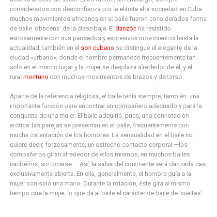
considerados con desconfianza por la elitista alta sociedad en Cuba:
muchos movimientos africanos en el baile fueron considerados forma
de baile ‘obscena’ de la clase baja. El
danzón
ha resistido
exitosamente con sus pausados y expresivos movimientos hasta la
actualidad; también en el
son cubano
se distingue el elegante de la
ciudad «urbano», donde el hombre permanece frecuentemente tan
solo en el mismo lugar y la mujer se desplaza alrededor de él, y el
rural
montuno
con muchos movimientos de brazos y de torso.
Aparte de la referencia religiosa, el baile tenía siempre, también, una
importante función para encontrar un compañero adecuado y para la
conquista de una mujer. El baile adquirió, pues, una connotación
erótica: las parejas se presentan en el baile, frecuentemente con
mucha ostentación de los hombres. La sensualidad en el baile no
quiere decir, forzosamente, un estrecho contacto corporal —los
compañeros giran alrededor de ellos mismos, en muchos bailes
caribeños, sin tocarse—. Así, la salsa del continente será danzada casi
exclusivamente abierta. En ella, generalmente, el hombre guía a la
mujer con solo una mano. Durante la rotación, éste gira al mismo
tiempo que la mujer, lo que da al baile el carácter de baile de ‘vueltas’.