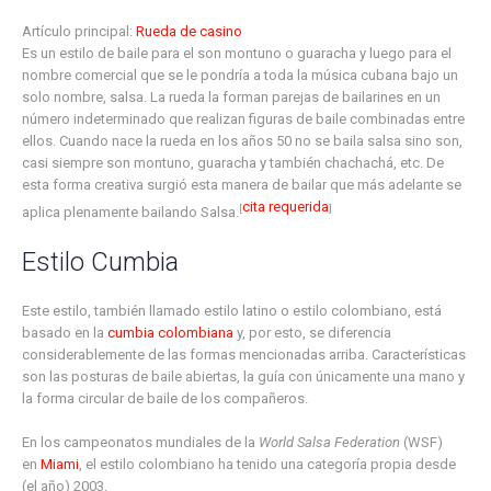
Artículo principal:
Rueda de casino
Es un estilo de baile para el son montuno o guaracha y luego para el
nombre comercial que se le pondría a toda la música cubana bajo un
solo nombre, salsa. La rueda la forman parejas de bailarines en un
número indeterminado que realizan figuras de baile combinadas entre
ellos. Cuando nace la rueda en los años 50 no se baila salsa sino son,
casi siempre son montuno, guaracha y también chachachá, etc. De
esta forma creativa surgió esta manera de bailar que más adelante se
cita requerida
[
]
aplica plenamente bailando Salsa.
Estilo Cumbia
Este estilo, también llamado estilo latino o estilo colombiano, está
basado en la
cumbia colombiana
y, por esto, se diferencia
considerablemente de las formas mencionadas arriba. Características
son las posturas de baile abiertas, la guía con únicamente una mano y
la forma circular de baile de los compañeros.
En los campeonatos mundiales de la
World Salsa Federation
(WSF)
en
Miami
, el estilo colombiano ha tenido una categoría propia desde
(el año) 2003.