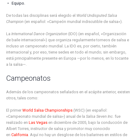
Equipo.
De todas las disciplinas será elegido el
World Undisputed Salsa
Champion
(en español: «Campeón mundial indiscutible de salsa»).
La
International Dance Organization
(IDO) (en español, «Organización
de baile internacional») que organiza regularmente torneos de salsa e
incluso un campeonato mundial. La IDO es, por cierto, también
internacional y, por eso, tiene sedes en todo el mundo; sin embargo,
está principalmente presente en Europa —por lo menos, en lo tocante
a la salsa—.
Campeonatos
Además de los campeonatos señalados en el acápite anterior, existen
otros, tales como:
El primer
World Salsa Championships
(WSC) (en español:
«Campeonato mundial de salsa») anual de la
Salsa Seven Inc.
fue
realizado en
Las Vegas
en diciembre de 2005, bajo la conducción de
Albert Torres, instructor de salsa y promotor muy conocido
en
California
. Aquí no hay un desglose de los bailarines en estilos de