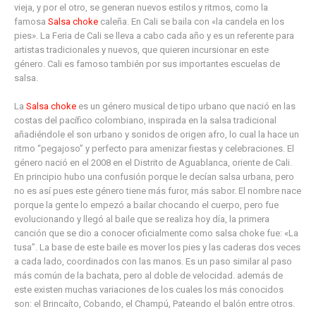
vieja, y por el otro, se generan nuevos estilos y ritmos, como la
famosa
Salsa choke
caleña. En Cali se baila con «la candela en los
pies». La Feria de Cali se lleva a cabo cada año y es un referente para
artistas tradicionales y nuevos, que quieren incursionar en este
género. Cali es famoso también por sus importantes escuelas de
salsa.
La
Salsa choke
es un género musical de tipo urbano que nació en las
costas del pacífico colombiano, inspirada en la salsa tradicional
añadiéndole el son urbano y sonidos de origen afro, lo cual la hace un
ritmo “pegajoso” y perfecto para amenizar fiestas y celebraciones. El
género nació en el 2008 en el Distrito de Aguablanca, oriente de Cali.
En principio hubo una confusión porque le decían salsa urbana, pero
no es así pues este género tiene más furor, más sabor. El nombre nace
porque la gente lo empezó a bailar chocando el cuerpo, pero fue
evolucionando y llegó al baile que se realiza hoy día, la primera
canción que se dio a conocer oficialmente como salsa choke fue: «La
tusa”. La base de este baile es mover los pies y las caderas dos veces
a cada lado, coordinados con las manos. Es un paso similar al paso
más común de la bachata, pero al doble de velocidad. además de
este existen muchas variaciones de los cuales los más conocidos
son: el Brincaíto, Cobando, el Champú, Pateando el balón entre otros.