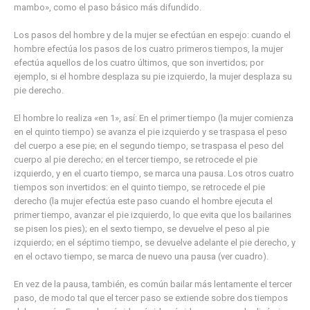
mambo», como el paso básico más difundido.
Los pasos del hombre y de la mujer se efectúan en espejo: cuando el
hombre efectúa los pasos de los cuatro primeros tiempos, la mujer
efectúa aquellos de los cuatro últimos, que son invertidos; por
ejemplo, si el hombre desplaza su pie izquierdo, la mujer desplaza su
pie derecho.
El hombre lo realiza «en 1», así: En el primer tiempo (la mujer comienza
en el quinto tiempo) se avanza el pie izquierdo y se traspasa el peso
del cuerpo a ese pie; en el segundo tiempo, se traspasa el peso del
cuerpo al pie derecho; en el tercer tiempo, se retrocede el pie
izquierdo, y en el cuarto tiempo, se marca una pausa. Los otros cuatro
tiempos son invertidos: en el quinto tiempo, se retrocede el pie
derecho (la mujer efectúa este paso cuando el hombre ejecuta el
primer tiempo, avanzar el pie izquierdo, lo que evita que los bailarines
se pisen los pies); en el sexto tiempo, se devuelve el peso al pie
izquierdo; en el séptimo tiempo, se devuelve adelante el pie derecho, y
en el octavo tiempo, se marca de nuevo una pausa (ver cuadro).
En vez de la pausa, también, es común bailar más lentamente el tercer
paso, de modo tal que el tercer paso se extiende sobre dos tiempos