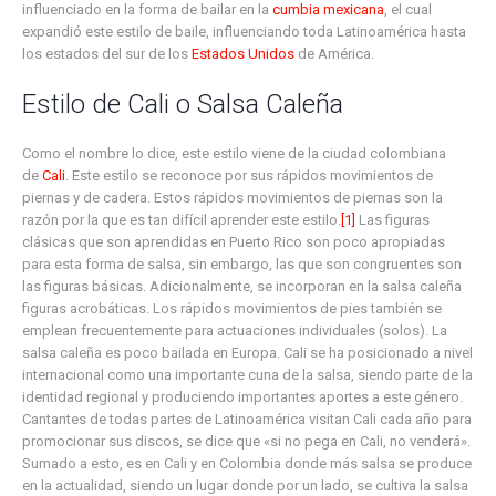
influenciado en la forma de bailar en la
cumbia mexicana
, el cual
expandió este estilo de baile, influenciando toda Latinoamérica hasta
los estados del sur de los
Estados Unidos
de América.
Estilo de Cali o Salsa Caleña
Como el nombre lo dice, este estilo viene de la ciudad colombiana
de
Cali
. Este estilo se reconoce por sus rápidos movimientos de
piernas y de cadera. Estos rápidos movimientos de piernas son la
razón por la que es tan difícil aprender este estilo.
[1]
Las figuras
clásicas que son aprendidas en Puerto Rico son poco apropiadas
para esta forma de salsa, sin embargo, las que son congruentes son
las figuras básicas. Adicionalmente, se incorporan en la salsa caleña
figuras acrobáticas. Los rápidos movimientos de pies también se
emplean frecuentemente para actuaciones individuales (solos). La
salsa caleña es poco bailada en Europa. Cali se ha posicionado a nivel
internacional como una importante cuna de la salsa, siendo parte de la
identidad regional y produciendo importantes aportes a este género.
Cantantes de todas partes de Latinoamérica visitan Cali cada año para
promocionar sus discos, se dice que «si no pega en Cali, no venderá».
Sumado a esto, es en Cali y en Colombia donde más salsa se produce
en la actualidad, siendo un lugar donde por un lado, se cultiva la salsa