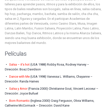
talleres para aprender pasos, ritmos y para la exhibición de ellos, los
tipos de bailes resaltantes son boogalo, salsa en línea, salsa cubana,
hip hop, pachanga, mambo, bachata, samba de salón, cha cha cha,
salsa en 2, figuras y cargadas. En el participan Academias de
diferentes partes de Venezuela, como Casino Stars, Musa, Imagen
Latina, Latin Mambo, Fusion Salsera, Proyección Latina, Paso Latino,
Danzas Bailen, Top Dance, Ritmos Latinos y la misma Alianza Salsera,
siendo una muy buena exhibición, donde se encuentran unos de los
mejores bailarines del mundo.
Películas
Salsa – it’s hot
(USA 1988) Robby Rosa, Rodney Harvey –
Dirección: Boaz Davidson
Dance with Me
(USA 1998) Vanessa L. Williams, Chayanne –
Dirección: Randa Haines
Salsa y Amor
(Francia 2000) Christianne Gout, Vincent Lecoeur –
Dirección: Joyce Buñuel
Born Romantic
(Inglesa 2000) Craig Ferguson, Olivia Williams,
Catherine McCormack – Dirección: David Kane