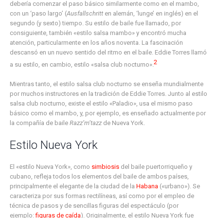
debería comenzar el paso básico similarmente como en el mambo,
con un ‘paso largo’ (
Ausfallschritt
en alemán, ‘lunge’ en inglés) en el
segundo (y sexto) tiempo. Su estilo de baile fue llamado, por
consiguiente, también «estilo salsa mambo» y encontró mucha
atención, particularmente en los años noventa. La fascinación
descansó en un nuevo sentido del ritmo en el baile. Eddie Torres llamó
2
a su estilo, en cambio, estilo «salsa club nocturno».
Mientras tanto, el estilo salsa club nocturno se enseña mundialmente
por muchos instructores en la tradición de Eddie Torres. Junto al estilo
salsa club nocturno, existe el estilo «Paladio», usa el mismo paso
básico como el mambo, y, por ejemplo, es enseñado actualmente por
la compañía de baile
Razz’m’tazz
de Nueva York.
Estilo Nueva York
El «estilo Nueva York», como
simbiosis
del baile puertorriqueño y
cubano, refleja todos los elementos del baile de ambos países,
principalmente el elegante de la ciudad de la
Habana
(«urbano»). Se
caracteriza por sus formas rectilíneas, así como por el empleo de
técnica de pasos y de sencillas figuras del espectáculo (por
ejemplo:
figuras de caída
). Originalmente, el estilo Nueva York fue