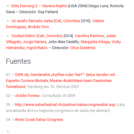
Dirty Dancing 2 – Havana Nights
(USA 2004) Diego Luna, Romola
Garai – Dirección: Guy Ferland
Un sueño llamado salsa
(
Cali
,
Colombia
2010).
Valerie
Domínguez
,
Andrés Toro
.
Ciudad Delirio
(
Cali
,
Colombia
2014).
Carolina Ramírez
,
Julián
Villagrán
,
Jorge Herrera
, John Alex Castillo,
Margarita Ortega
,
Vicky
Hernández
,
Ingrid Rubio
– Dirección:
Chus Gutiérrez
.
Fuentes
↑
SWR.de, Sendereihe „Kaffee-oder-Tee?“:
Salsa Aerobic
mit
Expertin Corinna Michels, Master-Ausbilderin beim Deutschen
Turnerbund
, Sendung am 10. Oktober 2001
↑
«Eddie Torres»
. Consultado el 2009
.
↑
http://www.salsafestival.ch/partner/salsacongresslist.asp
Lista
actualizada de los mayores congresos de salsa (en alemán)
↑
West Coast Salsa Congress