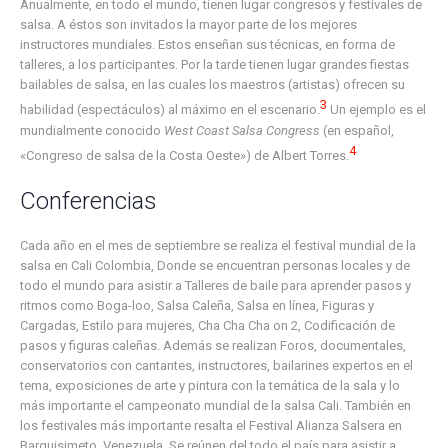
Anualmente, en todo el mundo, tienen lugar congresos y festivales de
salsa. A éstos son invitados la mayor parte de los mejores
instructores mundiales. Estos enseñan sus técnicas, en forma de
talleres, a los participantes. Por la tarde tienen lugar grandes fiestas
bailables de salsa, en las cuales los maestros (artistas) ofrecen su
3
habilidad (espectáculos) al máximo en el escenario.
​ Un ejemplo es el
mundialmente conocido
West Coast Salsa Congress
(en español,
4
«Congreso de salsa de la Costa Oeste») de Albert Torres.
Conferencias
Cada año en el mes de septiembre se realiza el festival mundial de la
salsa en Cali Colombia, Donde se encuentran personas locales y de
todo el mundo para asistir a Talleres de baile para aprender pasos y
ritmos como Boga-loo, Salsa Caleña, Salsa en línea, Figuras y
Cargadas, Estilo para mujeres, Cha Cha Cha on 2, Codificación de
pasos y figuras caleñas. Además se realizan Foros, documentales,
conservatorios con cantantes, instructores, bailarines expertos en el
tema, exposiciones de arte y pintura con la temática de la sala y lo
más importante el campeonato mundial de la salsa Cali. También en
los festivales más importante resalta el Festival Alianza Salsera en
Barquisimeto, Venezuela. Se reúnen del todo el país para asistir a