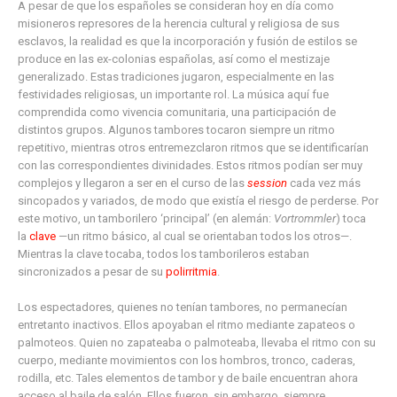
A pesar de que los españoles se consideran hoy en día como
misioneros represores de la herencia cultural y religiosa de sus
esclavos, la realidad es que la incorporación y fusión de estilos se
produce en las ex-colonias españolas, así como el mestizaje
generalizado. Estas tradiciones jugaron, especialmente en las
festividades religiosas, un importante rol. La música aquí fue
comprendida como vivencia comunitaria, una participación de
distintos grupos. Algunos tambores tocaron siempre un ritmo
repetitivo, mientras otros entremezclaron ritmos que se identificarían
con las correspondientes divinidades. Estos ritmos podían ser muy
complejos y llegaron a ser en el curso de las
session
cada vez más
sincopados y variados, de modo que existía el riesgo de perderse. Por
este motivo, un tamborilero ‘principal’ (en alemán:
Vortrommler
) toca
la
clave
—un ritmo básico, al cual se orientaban todos los otros—.
Mientras la clave tocaba, todos los tamborileros estaban
sincronizados a pesar de su
polirritmia
.
Los espectadores, quienes no tenían tambores, no permanecían
entretanto inactivos. Ellos apoyaban el ritmo mediante zapateos o
palmoteos. Quien no zapateaba o palmoteaba, llevaba el ritmo con su
cuerpo, mediante movimientos con los hombros, tronco, caderas,
rodilla, etc. Tales elementos de tambor y de baile encuentran ahora
acceso al baile de salón. Ellos fueron, sin embargo, siempre