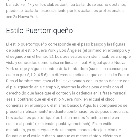
bailado «en 1» y en los clubes continúa bailándose así; no obstante,
puede ser bailado -especialmente por los bailarines profesionales-
«en 2».Nueva York.
Estilo Puertorriqueño
El estilo puertorriqueño corresponde en el paso básico y las figuras
de baile al estilo Nueva York y Los Ángeles (el primero en el tiempo 6 y
el segundo en el tiempo 2). Los tres estilos son identificables a simple
vista y conocidos como salsa en línea o lineal. Al igual que el Nueva
York se rige y sigue el conteo de la tumbadora (suena un «cuncun pa…
cuncun pa» 8,1-2; 4,5-6). La diferencia radica en que en el estilo Puerto
Rico el hombre comienza el baile avanzando con un paso delante con
el pie izquierdo en el tiempo 2, mientras la chica pisa detrás con el
derecho (lo que hace que el conteo y la cadencia en la frase musical
sea al contrario que en el estilo Nueva York, en el cual el chico
comienza en el tiempo 6 el mismo básico). Aquí, los compañeros se
presentan ‘eficazmente’ mediante combinaciones de pasos precisas.
Los bailarines puertorriqueños bailan menos ‘simétricamente en
cuanto al punto’ (en alemán: punktsymmetrisch). Es un estilo
minoritario, ya que requiere de un mayor espacio de ejecución de
figuras que el estilo cubano, aunque es menos rápido, eléctrico y