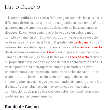
Estilo Cubano
El llamado
estilo cubano
es la forma original de bailar la salsa. Es, a
diferencia de los estilos que han ido surgiendo en los últimos años, el
que toma más elementos y pasos de cuanto baile existió antes o
después. Es con toda seguridad el baile de salón cubano más
complejo y también el más divertido. Los primeros pasos de este
baile se desarrollaron en el Casino Deportivo de
La Habana
y otros
salones de baile de la capital cubana a finales de los
años cincuenta
,
de ahí el nombre que tiene en
Cuba
: casino, pues originalmente se
llamaba «el baile del Casino». A finales de los
años sesenta
recuperó
su popularidad y ya no se ha dejado de bailar hasta nuestros días. El
casino parece más bien juguetón, rítmico y animado y no está
orientado hacia la competición, como otros bailes de salón. Es, en
cierto modo, un baile de salón, pero en ‘mangas de camisa
arremangadas’ que aún sigue evolucionando. Sin embargo, para las
distintas figuras -algunas son muy complicadas-, hay varias
combinaciones de pasos básicos que deben ser dominadas para
poder ejecutarlas correctamente.
Rueda de Casino