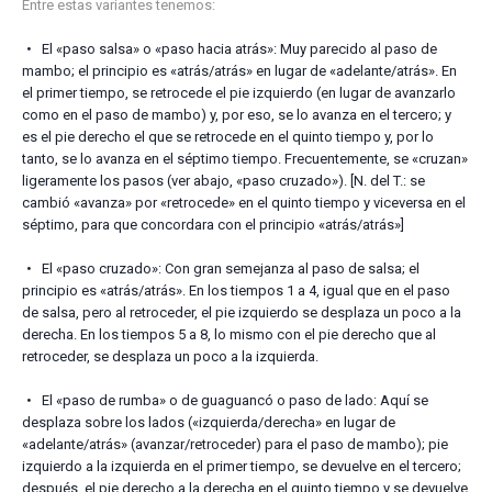
Entre estas variantes tenemos:
El «paso salsa» o «paso hacia atrás»: Muy parecido al paso de
mambo; el principio es «atrás/atrás» en lugar de «adelante/atrás». En
el primer tiempo, se retrocede el pie izquierdo (en lugar de avanzarlo
como en el paso de mambo) y, por eso, se lo avanza en el tercero; y
es el pie derecho el que se retrocede en el quinto tiempo y, por lo
tanto, se lo avanza en el séptimo tiempo. Frecuentemente, se «cruzan»
ligeramente los pasos (ver abajo, «paso cruzado»). [N. del T.: se
cambió «avanza» por «retrocede» en el quinto tiempo y viceversa en el
séptimo, para que concordara con el principio «atrás/atrás»]
El «paso cruzado»: Con gran semejanza al paso de salsa; el
principio es «atrás/atrás». En los tiempos 1 a 4, igual que en el paso
de salsa, pero al retroceder, el pie izquierdo se desplaza un poco a la
derecha. En los tiempos 5 a 8, lo mismo con el pie derecho que al
retroceder, se desplaza un poco a la izquierda.
El «paso de rumba» o de guaguancó o paso de lado: Aquí se
desplaza sobre los lados («izquierda/derecha» en lugar de
«adelante/atrás» (avanzar/retroceder) para el paso de mambo); pie
izquierdo a la izquierda en el primer tiempo, se devuelve en el tercero;
después, el pie derecho a la derecha en el quinto tiempo y se devuelve