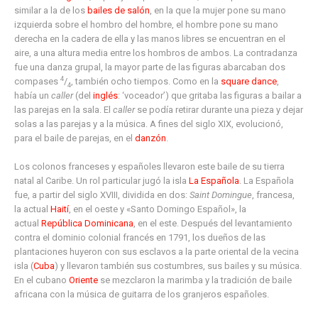
similar a la de los
bailes de salón
, en la que la mujer pone su mano
izquierda sobre el hombro del hombre, el hombre pone su mano
derecha en la cadera de ella y las manos libres se encuentran en el
aire, a una altura media entre los hombros de ambos. La contradanza
fue una danza grupal, la mayor parte de las figuras abarcaban dos
4
compases
/
, también ocho tiempos. Como en la
square dance
,
4
había un
caller
(del
inglés
: ‘voceador’) que gritaba las figuras a bailar a
las parejas en la sala. El
caller
se podía retirar durante una pieza y dejar
solas a las parejas y a la música. A fines del siglo XIX, evolucionó,
para el baile de parejas, en el
danzón
.
Los colonos franceses y españoles llevaron este baile de su tierra
natal al Caribe. Un rol particular jugó la isla
La Española
. La Española
fue, a partir del siglo XVIII, dividida en dos:
Saint Domingue
, francesa,
la actual
Haití
, en el oeste y «Santo Domingo Español», la
actual
República Dominicana
, en el este. Después del levantamiento
contra el dominio colonial francés en 1791, los dueños de las
plantaciones huyeron con sus esclavos a la parte oriental de la vecina
isla (
Cuba
) y llevaron también sus costumbres, sus bailes y su música.
En el cubano
Oriente
se mezclaron la marimba y la tradición de baile
africana con la música de guitarra de los granjeros españoles.