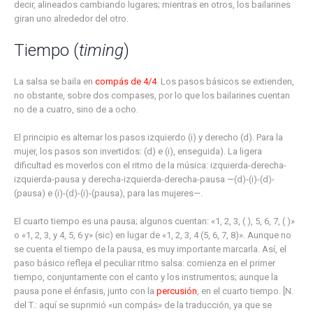
decir, alineados cambiando lugares; mientras en otros, los bailarines
giran uno alrededor del otro.
Tiempo (
timing
)
La salsa se baila en
compás de 4/4
. Los pasos básicos se extienden,
no obstante, sobre dos compases, por lo que los bailarines cuentan
no de a cuatro, sino de a ocho.
El principio es alternar los pasos izquierdo (i) y derecho (d). Para la
mujer, los pasos son invertidos: (d) e (i), enseguida). La ligera
dificultad es moverlos con el ritmo de la música: izquierda-derecha-
izquierda-pausa y derecha-izquierda-derecha-pausa —(d)-(i)-(d)-
(pausa) e (i)-(d)-(i)-(pausa), para las mujeres—.
El cuarto tiempo es una pausa; algunos cuentan: «1, 2, 3, ( ), 5, 6, 7, ( )»
o «1, 2, 3, y 4, 5, 6 y» (sic) en lugar de «1, 2, 3, 4 (5, 6, 7, 8)». Aunque no
se cuenta el tiempo de la pausa, es muy importante marcarla. Así, el
paso básico refleja el peculiar ritmo salsa: comienza en el primer
tiempo, conjuntamente con el canto y los instrumentos; aunque la
pausa pone el énfasis, junto con la
percusión
, en el cuarto tiempo. [N.
del T.: aquí se suprimió «un compás» de la traducción, ya que se