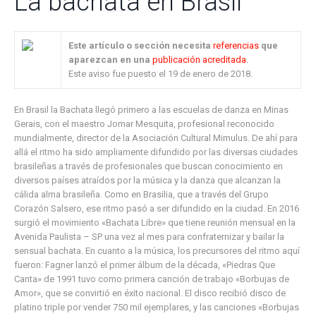
La bachata en Brasil
Este artículo o sección necesita
referencias
que
aparezcan en una
publicación acreditada
.
Este aviso fue puesto el 19 de enero de 2018.
En Brasil la Bachata llegó primero a las escuelas de danza en Minas
Gerais, con el maestro Jomar Mesquita, profesional reconocido
mundialmente, director de la Asociación Cultural Mimulus. De ahí para
allá el ritmo ha sido ampliamente difundido por las diversas ciudades
brasileñas a través de profesionales que buscan conocimiento en
diversos países atraídos por la música y la danza que alcanzan la
cálida alma brasileña. Como en Brasilia, que a través del Grupo
Corazón Salsero, ese ritmo pasó a ser difundido en la ciudad. En 2016
surgió el movimiento «Bachata Libre» que tiene reunión mensual en la
Avenida Paulista – SP una vez al mes para confraternizar y bailar la
sensual bachata. En cuanto a la música, los precursores del ritmo aquí
fueron: Fagner lanzó el primer álbum de la década, «Piedras Que
Canta» de 1991 tuvo como primera canción de trabajo «Borbujas de
Amor», que se convirtió en éxito nacional. El disco recibió disco de
platino triple por vender 750 mil ejemplares, y las canciones «Borbujas