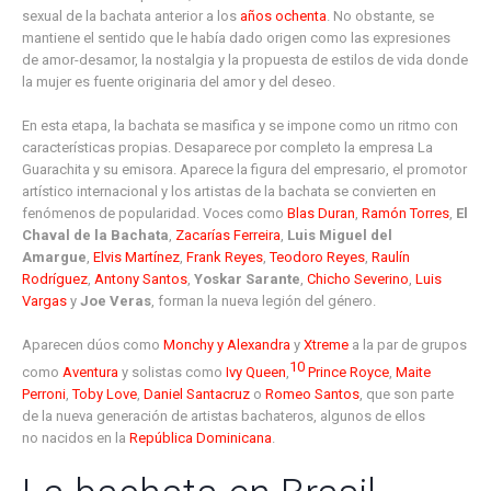
sexual de la bachata anterior a los
años ochenta
. No obstante, se
mantiene el sentido que le había dado origen como las expresiones
de amor-desamor, la nostalgia y la propuesta de estilos de vida donde
la mujer es fuente originaria del amor y del deseo.
En esta etapa, la bachata se masifica y se impone como un ritmo con
características propias. Desaparece por completo la empresa La
Guarachita y su emisora. Aparece la figura del empresario, el promotor
artístico internacional y los artistas de la bachata se convierten en
fenómenos de popularidad. Voces como
Blas Duran
,
Ramón Torres
,
El
Chaval de la Bachata
,
Zacarías Ferreira
,
Luis Miguel del
Amargue
,
Elvis Martínez
,
Frank Reyes
,
Teodoro Reyes
,
Raulín
Rodríguez
,
Antony Santos
,
Yoskar Sarante
,
Chicho Severino
,
Luis
Vargas
y
Joe Veras
, forman la nueva legión del género.
Aparecen dúos como
Monchy y Alexandra
y
Xtreme
a la par de grupos
10
como
Aventura
y solistas como
Ivy Queen
,
​
Prince Royce
,
Maite
Perroni
,
Toby Love
,
Daniel Santacruz
o
Romeo Santos
, que son parte
de la nueva generación de artistas bachateros, algunos de ellos
no nacidos en la
República Dominicana
.