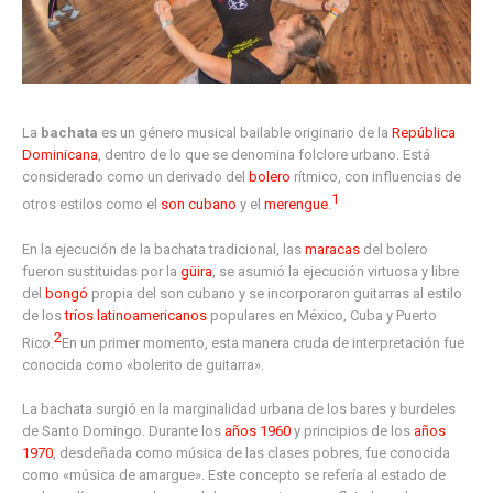
La
bachata
es un género musical bailable originario de la
República
Dominicana
, dentro de lo que se denomina folclore urbano. Está
considerado como un derivado del
bolero
rítmico, con influencias de
1
otros estilos como el
son cubano
y el
merengue
.
En la ejecución de la bachata tradicional, las
maracas
del bolero
fueron sustituidas por la
güira
, se asumió la ejecución virtuosa y libre
del
bongó
propia del son cubano y se incorporaron guitarras al estilo
de los
tríos latinoamericanos
populares en México, Cuba y Puerto
2
Rico.
​En un primer momento, esta manera cruda de interpretación fue
conocida como «bolerito de guitarra».
La bachata surgió en la marginalidad urbana de los bares y burdeles
de Santo Domingo. Durante los
años 1960
y principios de los
años
1970
, desdeñada como música de las clases pobres, fue conocida
como «música de amargue». Este concepto se refería al estado de