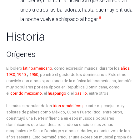
ambiente, ni la forma incivil con que se arrebatan
unos a otros las bailadoras, hasta que muy entrada
6
la noche vuelve achispado al hogar.
Historia
Orígenes
El bolero
latinoamericano
, como expresión musical durante los
años
1930
,
1940
y
1950
, penetró el gusto de los dominicanos. Este ritmo
convivió con otras expresiones de la música latinoamericana, también
muy populares por esa época en República Dominicana, como
el
corrido mexicano
, el
huapango
o el
pasillo
, entre otros.
La música popular de los
tríos románticos
, cuartetos, conjuntos y
solistas de países como México, Cuba y Puerto Rico, entre otros,
constituyó una fuerte influencia en esos músicos populares
dominicanos que iban desarrollando su oficio en las zonas
marginales de Santo Domingo y otras ciudades, a comienzos de los
años sesenta. Esto permitió articular una expresión musical propia de