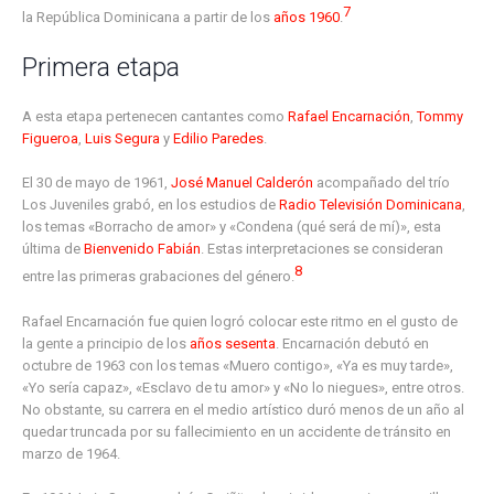
7
la República Dominicana a partir de los
años 1960
.
Primera etapa
A esta etapa pertenecen cantantes como
Rafael Encarnación
,
Tommy
Figueroa
,
Luis Segura
y
Edilio Paredes
.
El 30 de mayo de 1961,
José Manuel Calderón
acompañado del trío
Los Juveniles grabó, en los estudios de
Radio Televisión Dominicana
,
los temas «Borracho de amor» y «Condena (qué será de mí)», esta
última de
Bienvenido Fabián
. Estas interpretaciones se consideran
8
entre las primeras grabaciones del género.
Rafael Encarnación fue quien logró colocar este ritmo en el gusto de
la gente a principio de los
años sesenta
. Encarnación debutó en
octubre de 1963 con los temas «Muero contigo», «Ya es muy tarde»,
«Yo sería capaz», «Esclavo de tu amor» y «No lo niegues», entre otros.
No obstante, su carrera en el medio artístico duró menos de un año al
quedar truncada por su fallecimiento en un accidente de tránsito en
marzo de 1964.