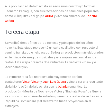
A la popularidad de la bachata en esos años contribuyó también
Leonardo Paniagua, con sus recreaciones de canciones populares
como «Chiquitita» del grupo
ABBA
y «Amada amante» de
Roberto
Carlos
.
Tercera etapa
Se verificó desde fines de los ochenta y principios de los años
noventa. Esta etapa representó un salto cualitativo con respecto al
camino transitado en el pasado. Se logran productos más elaborados
en términos de arreglos musicales y una mejora sustancial en los
textos. Esta etapa presenta dos vertientes. La vertiente «rosa» y el
«tecnoamargue».
La vertiente rosa fue representada mayormente por los
cantautores
Víctor Víctor
y
Juan Luis Guerra
y vino a ser una resultante
de la hibridación de la bachata con la
balada
romántica. La
producción «Mesita de Noche» de Victor y “Bachata Rosa” de Guerra
se colocaron rápidamente entre los primeros puestos de ventas en la
República Dominicana y el alcanzaron fuerte proyección en el
extranjero.