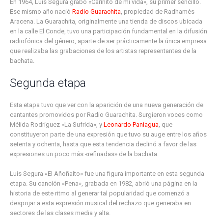
En 1964, Luis Segura grabó «Cariñito de mi vida», su primer sencillo.
Ese mismo año nació
Radio Guarachita
, propiedad de Radhamés
Aracena. La Guarachita, originalmente una tienda de discos ubicada
en la calle El Conde, tuvo una participación fundamental en la difusión
radiofónica del género, aparte de ser prácticamente la única empresa
que realizaba las grabaciones de los artistas representantes de la
bachata.
Segunda etapa
Esta etapa tuvo que ver con la aparición de una nueva generación de
cantantes promovidos por Radio Guarachita. Surgieron voces como
Mélida Rodríguez «La Sufrida», y
Leonardo Paniagua
, que
constituyeron parte de una expresión que tuvo su auge entre los años
setenta y ochenta, hasta que esta tendencia declinó a favor de las
expresiones un poco más «refinadas» de la bachata.
Luis Segura «El Añoñaíto» fue una figura importante en esta segunda
etapa. Su canción «Pena», grabada en 1982, abrió una página en la
historia de este ritmo al generar tal popularidad que comenzó a
despojar a esta expresión musical del rechazo que generaba en
sectores de las clases media y alta.