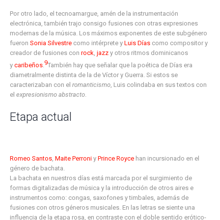
Por otro lado, el tecnoamargue, amén de la instrumentación
electrónica, también trajo consigo fusiones con otras expresiones
modernas de la música. Los máximos exponentes de este subgénero
fueron
Sonia Silvestre
como intérprete y
Luis Días
como compositor y
creador de fusiones con
rock
,
jazz
y otros ritmos dominicanos
9
y
caribeños
.
​También hay que señalar que la poética de Días era
diametralmente distinta de la de Víctor y Guerra. Si estos se
caracterizaban con el
romanticismo
, Luis colindaba en sus textos con
el
expresionismo abstracto
.
Etapa actual
Romeo Santos
,
Maite Perroni
y
Prince Royce
han incursionado en el
género de bachata.
La bachata en nuestros días está marcada por el surgimiento de
formas digitalizadas de música y la introducción de otros aires e
instrumentos como: congas, saxofones y timbales, además de
fusiones con otros géneros musicales. En las letras se siente una
influencia de la etapa rosa, en contraste con el doble sentido erótico-