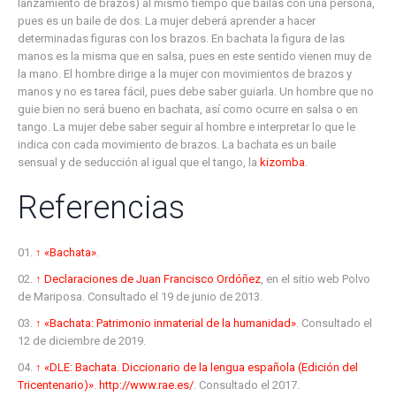
lanzamiento de brazos) al mismo tiempo que bailas con una persona,
pues es un baile de dos. La mujer deberá aprender a hacer
determinadas figuras con los brazos. En bachata la figura de las
manos es la misma que en salsa, pues en este sentido vienen muy de
la mano. El hombre dirige a la mujer con movimientos de brazos y
manos y no es tarea fácil, pues debe saber guiarla. Un hombre que no
guie bien no será bueno en bachata, así como ocurre en salsa o en
tango. La mujer debe saber seguir al hombre e interpretar lo que le
indica con cada movimiento de brazos. La bachata es un baile
sensual y de seducción al igual que el tango, la
kizomba
.
Referencias
↑
«Bachata»
.
↑
Declaraciones de Juan Francisco Ordóñez
, en el sitio web Polvo
de Mariposa. Consultado el 19 de junio de 2013.
↑
«Bachata: Patrimonio inmaterial de la humanidad»
. Consultado el
12 de diciembre de 2019
.
↑
«DLE: Bachata. Diccionario de la lengua española (Edición del
Tricentenario)»
.
http://www.rae.es/
. Consultado el 2017
.