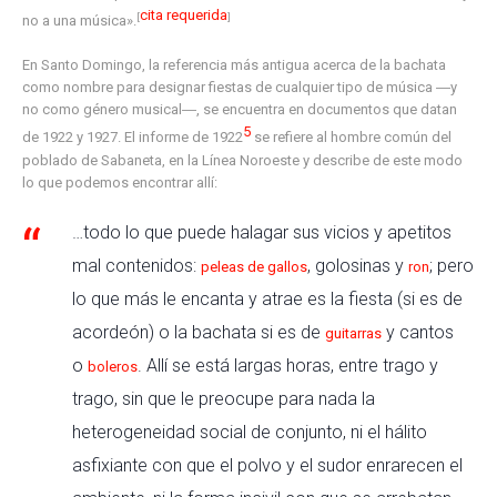
cita requerida
[
]
no a una música».
En Santo Domingo, la referencia más antigua acerca de la bachata
como nombre para designar fiestas de cualquier tipo de música ―y
no como género musical―, se encuentra en documentos que datan
5
de 1922 y 1927. El informe de 1922
​ se refiere al hombre común del
poblado de Sabaneta, en la Línea Noroeste y describe de este modo
lo que podemos encontrar allí:
…todo lo que puede halagar sus vicios y apetitos
mal contenidos:
, golosinas y
; pero
peleas de gallos
ron
lo que más le encanta y atrae es la fiesta (si es de
acordeón) o la bachata si es de
y cantos
guitarras
o
. Allí se está largas horas, entre trago y
boleros
trago, sin que le preocupe para nada la
heterogeneidad social de conjunto, ni el hálito
asfixiante con que el polvo y el sudor enrarecen el