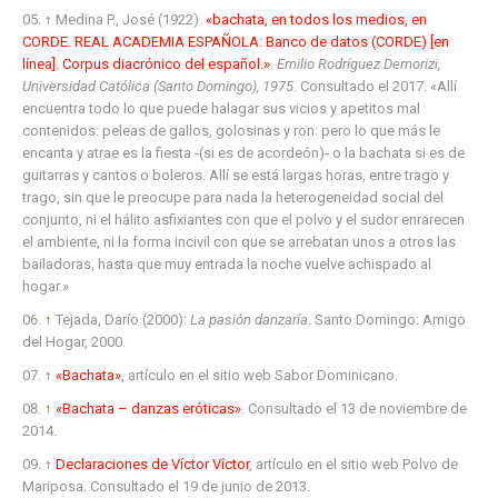
↑
Medina P., José (1922).
«bachata, en todos los medios, en
CORDE. REAL ACADEMIA ESPAÑOLA: Banco de datos (CORDE) [en
línea]. Corpus diacrónico del español.»
.
Emilio Rodríguez Demorizi,
Universidad Católica (Santo Domingo), 1975
. Consultado el 2017
. «Allí
encuentra todo lo que puede halagar sus vicios y apetitos mal
contenidos: peleas de gallos, golosinas y ron: pero lo que más le
encanta y atrae es la fiesta -(si es de acordeón)- o la bachata si es de
guitarras y cantos o boleros. Allí se está largas horas, entre trago y
trago, sin que le preocupe para nada la heterogeneidad social del
conjunto, ni el hálito asfixiantes con que el polvo y el sudor enrarecen
el ambiente, ni la forma incivil con que se arrebatan unos a otros las
bailadoras, hasta que muy entrada la noche vuelve achispado al
hogar.»
↑
Tejada, Darío (2000):
La pasión danzaría
. Santo Domingo: Amigo
del Hogar, 2000.
↑
«Bachata»
, artículo en el sitio web Sabor Dominicano.
↑
«Bachata – danzas eróticas»
. Consultado el 13 de noviembre de
2014
.
↑
Declaraciones de Víctor Víctor
, artículo en el sitio web Polvo de
Mariposa. Consultado el 19 de junio de 2013.