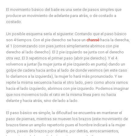
El movimiento básico del baile es una serie de pasos simples que
produce un movimiento de adelante para atrás, o de costado a
costado.
Un posible esquema sería el siguiente: Contando que el paso básico
son 4 tiempos. Con el pie derecho se hace un
chassé
hacia la derecha,
el 1 (comenzando con pies juntos simplemente abrimos con pie
derecho al lado derecho). El 2 pie izquierdo se junta con el derecho
otra vez. El 3 repetimos el primer paso (abrir pie derecho). Y el 4
volvemos a juntar (la mujer junta el pie izquierdo en punta) dando un
golpe de cadera hacia arriba al lado de donde venimos (en este caso
lo daríamos a la izquierda), la mujer lo hará más pronunciado. Y se
repite la misma secuencia hacia el otro lado, pero como ahora vamos
hacia el lado izquierdo, abrimos con pie izquierdo. Podemos imaginar
que nos movemos todo el rato en la misma línea pero no hacia
delante y hacia atrás, sino de lado a lado.
El paso básico es simple, la dificultad se encuentra en mantener el
paso de piernas, mientras se mueven los brazos (este movimiento de
brazos tiene un amplio repertorio pues el hombre indicará a la mujer
giros, pases de brazos por delante, por detrás, enroscamientos,