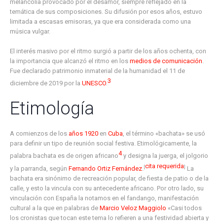
melancolía provocado por el desamor, siempre reflejado en la
temática de sus composiciones. Su difusión por esos años, estuvo
limitada a escasas emisoras, ya que era considerada como una
música vulgar.
El interés masivo por el ritmo surgió a partir de los años ochenta, con
la importancia que alcanzó el ritmo en los
medios de comunicación
.
Fue declarado patrimonio inmaterial de la humanidad el 11 de
3
diciembre de 2019 por la
UNESCO
.
Etimología
A comienzos de los
años 1920
en
Cuba
, el término «bachata» se usó
para definir un tipo de reunión social festiva. Etimológicamente, la
4
palabra bachata es de origen africano
​ y designa la juerga, el jolgorio
cita requerida
[
]
y la parranda, según
Fernando Ortiz Fernández
.
La
bachata era sinónimo de recreación popular, de fiesta de patio o de la
calle, y esto la vincula con su antecedente africano. Por otro lado, su
vinculación con España la notamos en el fandango, manifestación
cultural a la que en palabras de
Marcio Veloz Maggiolo
«Casi todos
los cronistas que tocan este tema lo refieren a una festividad abierta y