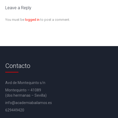
Leave a Reply
You must be
logged in
to post a comment.
Contacto
Avd de Montequinto s/n
Montequinto – 41089
(dos hermanas – Sevilla)
info@academiabailamos.es
629449420