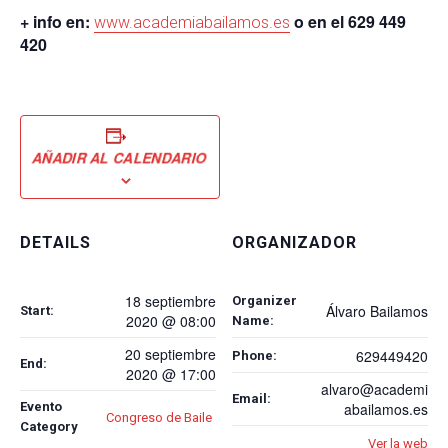
+ info en:
o en el 629 449
www.academiabailamos.es
420
AÑADIR AL CALENDARIO
DETAILS
ORGANIZADOR
18 septiembre
Organizer
Álvaro Bailamos
Start:
2020 @ 08:00
Name:
20 septiembre
629449420
Phone:
End:
2020 @ 17:00
alvaro@academi
Email:
Evento
abailamos.es
Congreso de Baile
Category
Ver la web